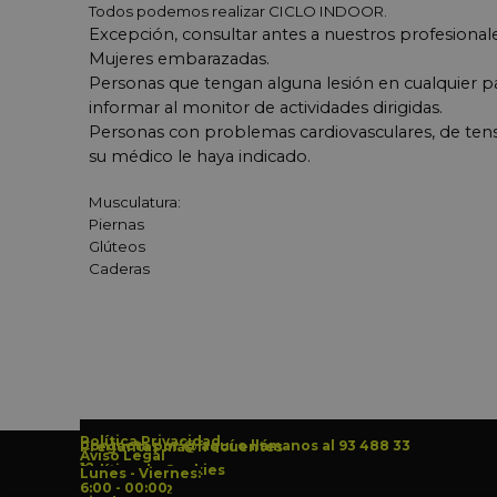
Todos podemos realizar CICLO INDOOR.
Excepción, consultar antes a nuestros profesionale
Mujeres embarazadas.
Personas que tengan alguna lesión en cualquier p
informar al monitor de actividades dirigidas.
Personas con problemas cardiovasculares, de tens
su médico le haya indicado.
Musculatura:
Piernas
Glúteos
Caderas
Política Privacidad
Contacta por
@ aquí
o llámanos al 93 488 33
Preguntas más frecuentes
Aviso Legal
12
Política de Cookies
Lunes - Viernes:
6:00 - 00:00
c/ Aragó 322