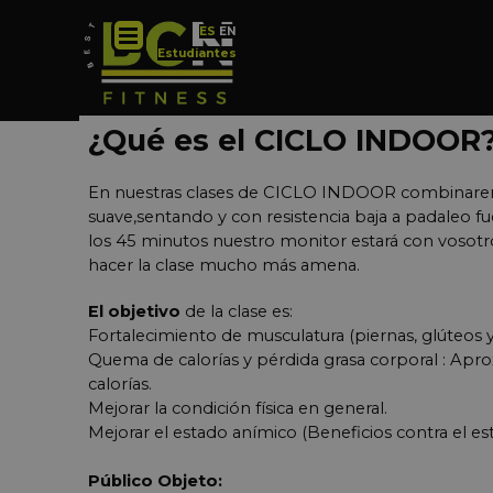
Vaya al Contenido
Saltar menú
E
S
E
N
Estudiantes
¿Qué es el CICLO INDOOR
En nuestras clases de CICLO INDOOR combinare
suave,sentando y con resistencia baja a padaleo fue
los 45 minutos nuestro monitor estará con vosotro
hacer la clase mucho más amena.
El objetivo
de la clase es:
Fortalecimiento de musculatura (piernas, glúteos y
Quema de calorías y pérdida grasa corporal : A
calorías.
Mejorar la condición física en general.
Mejorar el estado anímico (Beneficios contra el est
Público Objeto: